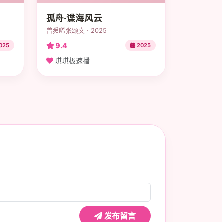
孤舟·谍海风云
曾舜晞张颂文 · 2025
9.4
025
2025
琪琪极速播
发布留言