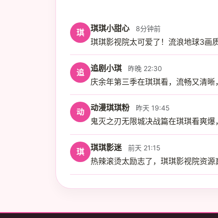
琪琪小甜心
8分钟前
琪
琪琪影视院太可爱了！流浪地球3画
追剧小琪
昨晚 22:30
追
庆余年第三季在琪琪看，流畅又清晰
动漫琪琪粉
昨天 19:45
动
鬼灭之刃无限城决战篇在琪琪看爽爆
琪琪影迷
前天 21:15
琪
热辣滚烫太励志了，琪琪影视院资源