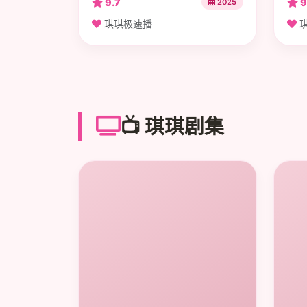
9.7
9
2025
琪琪极速播
琪
📺 琪琪剧集