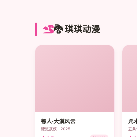
🐉 琪琪动漫
镖人·大漠风云
咒
硬派武侠 · 2025
五条悟