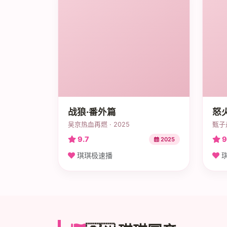
战狼·番外篇
怒
吴京热血再燃 · 2025
甄子
9.7
9
2025
琪琪极速播
琪