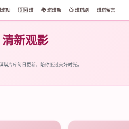
 琪琪动
🇨🇳 琪
🐉 琪琪动
📺 琪琪剧
琪琪留言
· 清新观影
 琪琪片库每日更新，陪你度过美好时光。