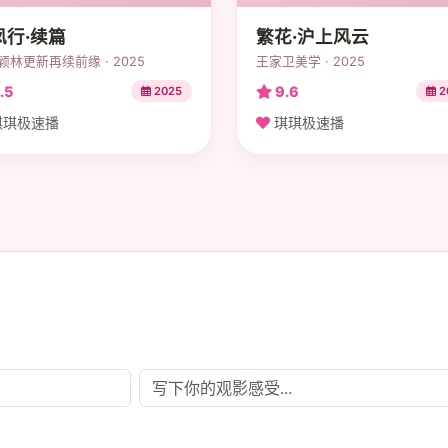
凤行·续篇
繁花·沪上风云
颖林更新再续前缘 · 2025
王家卫美学 · 2025
.5
9.6
2025
2
琪极速播
琪琪极速播