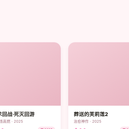
术回战·死灭回游
葬送的芙莉莲2
高燃 · 2025
治愈神作 · 2025