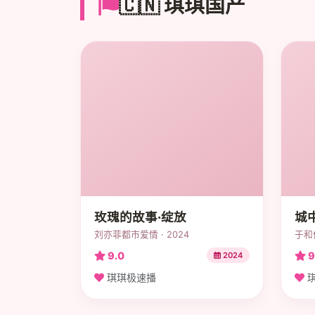
🇨🇳 琪琪国产
玫瑰的故事·绽放
城
刘亦菲都市爱情 · 2024
于和伟
9.0
9
2024
琪琪极速播
琪