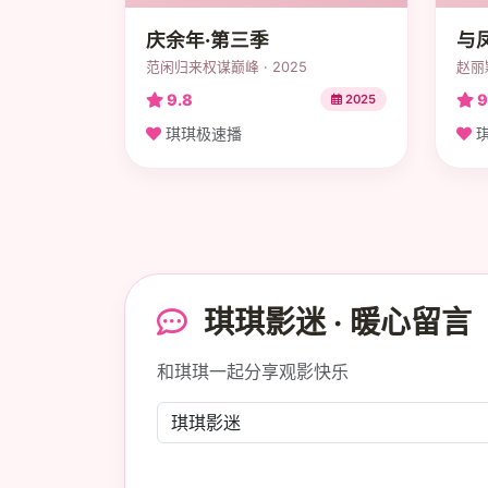
庆余年·第三季
与
范闲归来权谋巅峰 · 2025
赵丽
9.8
9
2025
琪琪极速播
琪
琪琪影迷 · 暖心留言
和琪琪一起分享观影快乐