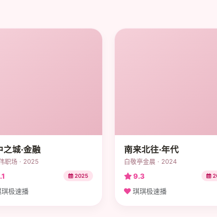
中之城·金融
南来北往·年代
职场 · 2025
白敬亭金晨 · 2024
.1
9.3
2025
2
琪极速播
琪琪极速播