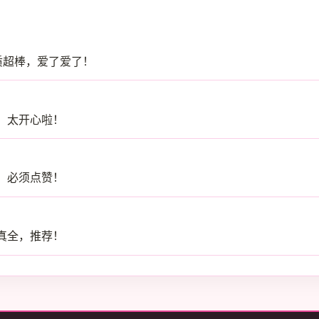
质超棒，爱了爱了！
，太开心啦！
，必须点赞！
真全，推荐！