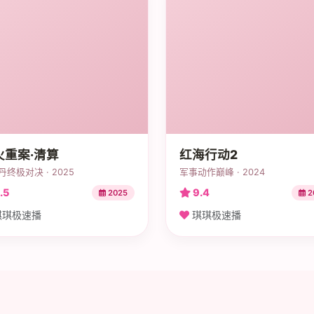
火重案·清算
红海行动2
丹终极对决 · 2025
军事动作巅峰 · 2024
.5
9.4
2025
2
琪极速播
琪琪极速播